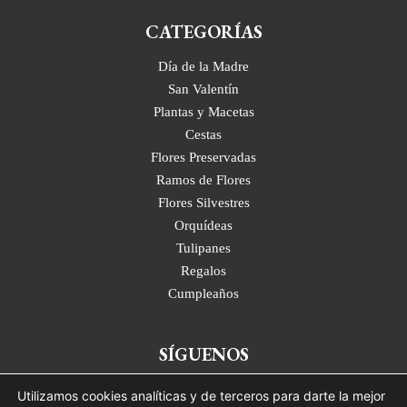
CATEGORÍAS
Día de la Madre
San Valentín
Plantas y Macetas
Cestas
Flores Preservadas
Ramos de Flores
Flores Silvestres
Orquídeas
Tulipanes
Regalos
Cumpleaños
SÍGUENOS
Adhoc Flores Floristería Madrid
Utilizamos cookies analíticas y de terceros para darte la mejor
Calle del León, 11, 28014 Madrid