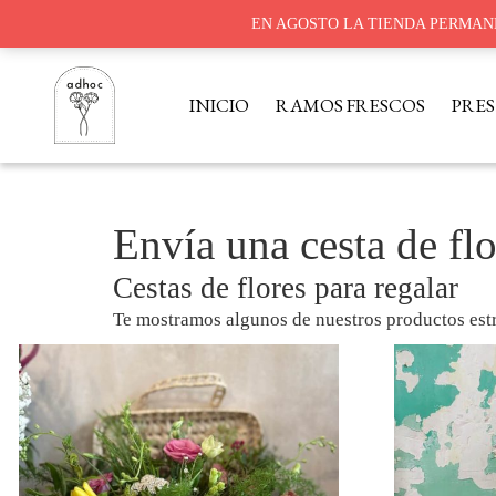
EN AGOSTO LA TIENDA PERMAN
Saltar
al
INICIO
RAMOS FRESCOS
PRE
contenido
Envía una cesta de flo
Cestas de flores para regalar
Te mostramos algunos de nuestros productos estr