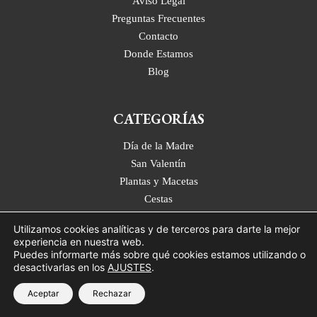
Aviso Legal
Preguntas Frecuentes
Contacto
Donde Estamos
Blog
CATEGORÍAS
Día de la Madre
San Valentín
Plantas y Macetas
Cestas
Flores Preservadas
Utilizamos cookies analíticas y de terceros para darte la mejor
Ramos de Flores
experiencia en nuestra web.
Flores Silvestres
Puedes informarte más sobre qué cookies estamos utilizando o
desactivarlas en los
AJUSTES
.
Orquídeas
Tulipanes
Aceptar
Rechazar
Regalos