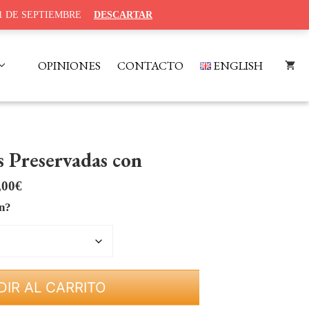
1 DE SEPTIEMBRE
DESCARTAR
OPINIONES
CONTACTO
ENGLISH
 Preservadas con
Rango
,00
€
de
ón?
precios:
desde
63,00€
hasta
IR AL CARRITO
74,00€