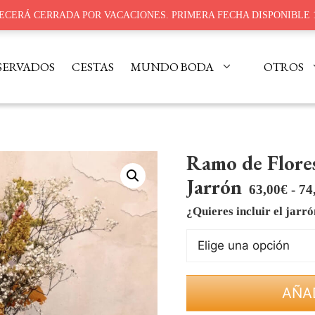
ECERÁ CERRADA POR VACACIONES. PRIMERA FECHA DISPONIBLE 
MUNDO BODA
OTROS
SERVADOS
CESTAS
Ramo de Flores
Jarrón
63,00
€
-
74
¿Quieres incluir el jarr
AÑAD