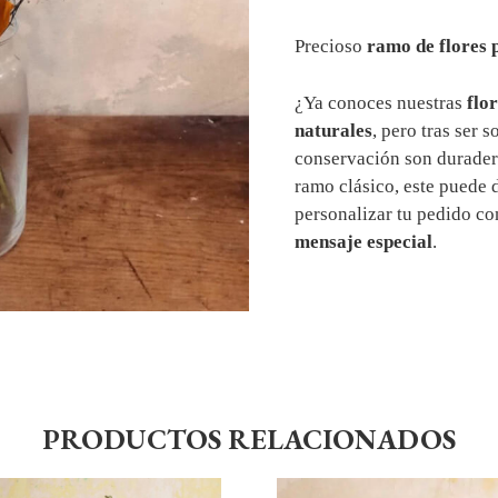
Precioso
ramo de flores 
¿Ya conoces nuestras
flo
naturales
, pero tras ser 
conservación son duradera
ramo clásico, este puede
personalizar tu pedido c
mensaje especial
.
PRODUCTOS RELACIONADOS
te
Este