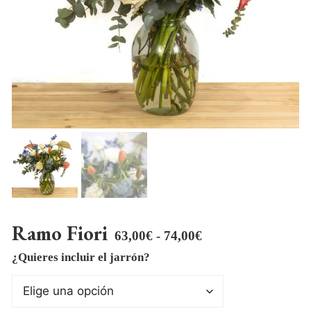
Ramo Fiori
Rango
63,00
€
-
74,00
€
de
¿Quieres incluir el jarrón?
precios:
desde
63,00€