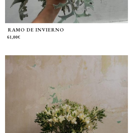
RAMO DE INVIERNO
61,00
€
Este
producto
tiene
múltiples
variantes.
Las
opciones
se
pueden
elegir
en