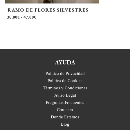
de
RAMO DE FLORES SILVESTRES
producto
Rango
36,00
€
-
47,00
€
de
precios:
desde
36,00€
hasta
47,00€
AYUDA
Política de Privacidad
Política de Cookies
Términos y Condiciones
Aviso Legal
Preguntas Frecuentes
Contacto
Donde Estamos
Blog